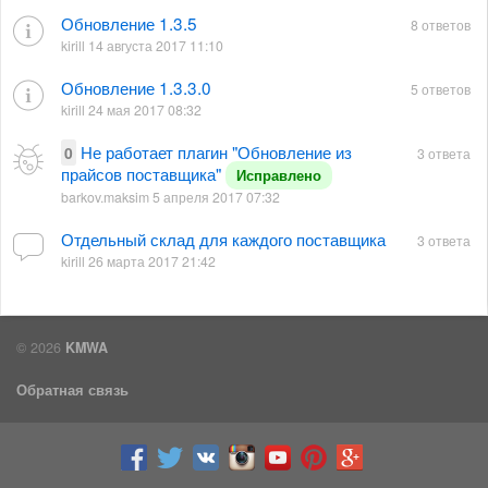
Обновление 1.3.5
8 ответов
kirill 14 августа 2017 11:10
Обновление 1.3.3.0
5 ответов
kirill 24 мая 2017 08:32
Не работает плагин "Обновление из
0
3 ответа
прайсов поставщика"
Исправлено
barkov.maksim 5 апреля 2017 07:32
Отдельный склад для каждого поставщика
3 ответа
kirill 26 марта 2017 21:42
© 2026
KMWA
Обратная связь