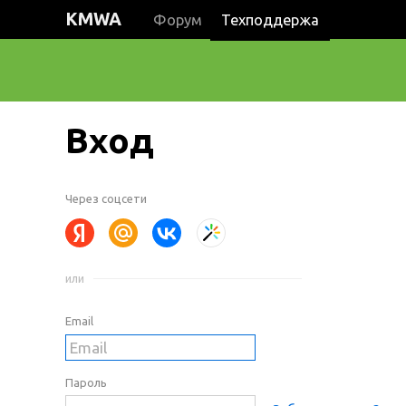
KMWA
Форум
Техподдержа
Вход
Через соцсети
или
Email
Пароль