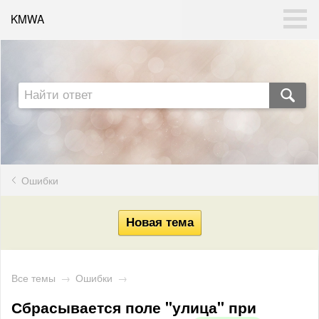
KMWA
Ошибки
Все темы
→
Ошибки
→
Сбрасывается поле "улица" при