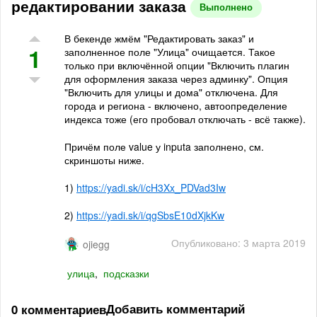
редактировании заказа
Выполнено
В бекенде жмём "Редактировать заказ" и
1
заполненное поле "Улица" очищается. Такое
только при включённой опции "Включить плагин
для оформления заказа через админку". Опция
"Включить для улицы и дома
" отключена.
Для
города и региона - включено, автоопределение
индекса тоже (его пробовал отключать - всё также).
Причём поле value у inputa заполнено, см.
скриншоты ниже.
1)
https://yadi.sk/i/cH3Xx_PDVad3Iw
2)
https://yadi.sk/i/qgSbsE10dXjkKw
Опубликовано: 3 марта 2019
ojiegg
улица
,
подсказки
Добавить комментарий
0 комментариев