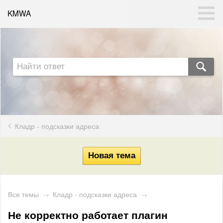
KMWA
Кладр - подсказки адреса
Все темы
→
Кладр - подсказки адреса
→
Не корректно работает плагин