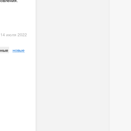
новления.
 14 июля 2022
рные
новые