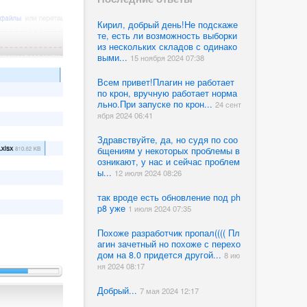
Кирил, добрый день!Не подскаже
те, есть ли возможность выборки
из нескольких складов с одинако
выми...
15 ноября 2024 07:38
Всем привет!Плагин не работает
по крон, вручную работает норма
льно.При запуске по крон...
24 сент
ября 2024 06:41
Здравствуйте, да, но судя по соо
бщениям у некоторых проблемы в
озникают, у нас и сейчас проблем
ы...
12 июля 2024 08:26
так вроде есть обновление под ph
p8 уже
1 июля 2024 07:35
Похоже разработчик пропал(((( Пл
агин зачетный но похоже с перехо
дом на 8.0 придется другой...
8 ию
ня 2024 08:17
Добрый...
7 мая 2024 12:17