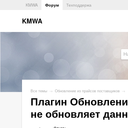
KMWA
Форум
Техподдержа
KMWA
Все темы
→
Обновление из прайсов поставщиков
→
Плагин Обновление
не обновляет дан