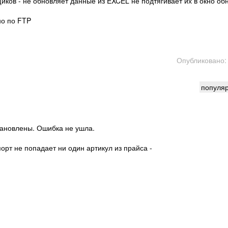
ков - не обновляет данные из EXCEL не подтягивает их в окно об
но по FTP
Опубликовано:
популя
тановлены. Ошибка не ушла.
орт не попадает ни один артикул из прайса -