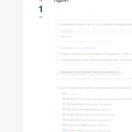
<figure>
1