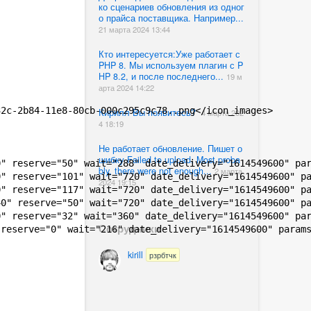
ко сценариев обновления из одног
о прайса поставщика. Например...
21 марта 2024 13:44
Кто интересуется:Уже работает с
PHP 8. Мы используем плагин с P
HP 8.2, и после последнего...
19 м
арта 2024 14:22
2c-2b84-11e8-80cb-000c295c9c78..png</icon_images>

Кирилл Вы появитесь?
4 марта 202
4 18:19
Не работает обновление. Пишет о
шибку Failed to upload. Most proba
" reserve="50" wait="288" date_delivery="1614549600" par
bly, there were not enough...
2 марта
" reserve="101" wait="720" date_delivery="1614549600" pa
2024 19:15
" reserve="117" wait="720" date_delivery="1614549600" pa
0" reserve="50" wait="720" date_delivery="1614549600" pa
" reserve="32" wait="360" date_delivery="1614549600" par
Сотрудники
reserve="0" wait="216" date_delivery="1614549600" params
kirill
рзрбтчк