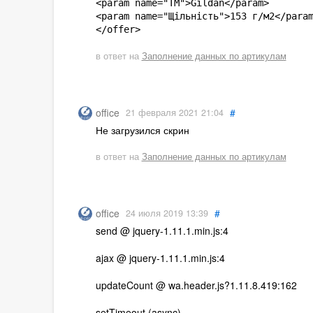
<param name="ТМ">Gildan</param>

<param name="Щільність">153 г/м2</param
</offer>
в ответ на
Заполнение данных по артикулам
#
office
21 февраля 2021 21:04
Не загрузился скрин
в ответ на
Заполнение данных по артикулам
#
office
24 июля 2019 13:39
send @ jquery-1.11.1.min.js:4
ajax @ jquery-1.11.1.min.js:4
updateCount @ wa.header.js?1.11.8.419:162
setTimeout (async)