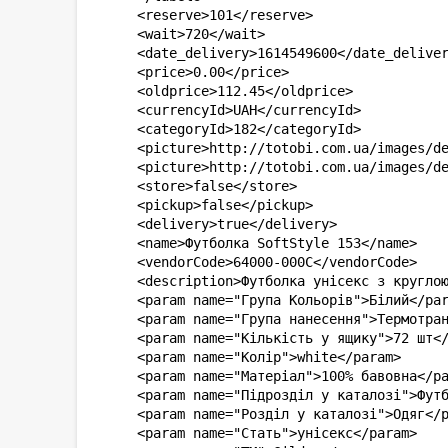
<reserve>101</reserve>

<wait>720</wait>

<date_delivery>1614549600</date_deliver
<price>0.00</price>

<oldprice>112.45</oldprice>

<currencyId>UAH</currencyId>

<categoryId>182</categoryId>

<picture>http://totobi.com.ua/images/de
<picture>http://totobi.com.ua/images/de
<store>false</store>

<pickup>false</pickup>

<delivery>true</delivery>

<name>Футболка SoftStyle 153</name>

<vendorCode>64000-000C</vendorCode>

<description>Футболка унісекс з кругло
<param name="Група Кольорів">Білий</par
<param name="Група нанесення">Термотран
<param name="Кількість у ящику">72 шт</
<param name="Колір">white</param>

<param name="Матеріал">100% бавовна</pa
<param name="Підрозділ у каталозі">Футб
<param name="Розділ у каталозі">Одяг</p
<param name="Стать">унісекс</param>
