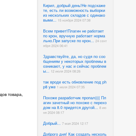
Кирил, добрый день!Не подскаже
те, есть ли возможность выборки
из нескольких складов с одинако
выми...
15 ноября 2024 07:38
Всем привет!Плагин не работает
по крон, вручную работает норма
льно.При запуске по крон...
24 сент
ября 2024 06:41
Здравствуйте, да, но судя по соо
бщениям у некоторых проблемы в
озникают, у нас и сейчас проблем
ы...
12 июля 2024 08:26
так вроде есть обновление под ph
p8 уже
1 июля 2024 07:35
дов товара,
Похоже разработчик пропал(((( Пл
агин зачетный но похоже с перехо
дом на 8.0 придется другой...
8 ию
ня 2024 08:17
Добрый...
7 мая 2024 12:17
Доброго дня! Как создать несколь