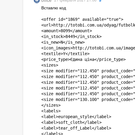
office
21 февраля 2021 21:06
Вставлю код
<offer id="1869" available="true">

<url>http://totobi.com.ua/odyag/futbolk
<amount>8099</amount>

<in_stock>8449</in_stock>

<is_new>N</is_new>

<icon_images>http://totobi.com.ua/image
<textile>Y</textile>

<price_type>Єдина ціна</price_type>

<sizes>

<size modifier="112.450" product_code="
<size modifier="112.450" product_code="
<size modifier="112.450" product_code="
<size modifier="112.450" product_code="
<size modifier="112.450" product_code="
<size modifier="130.100" product_code="
</sizes>

<labels>

<label>european_style</label>

<label>soft_cloth</label>

<label>tear_off_Label</label>

</labels>
