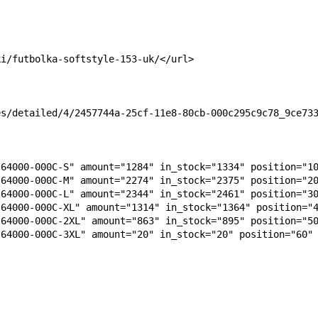
i/futbolka-softstyle-153-uk/</url>

s/detailed/4/2457744a-25cf-11e8-80cb-000c295c9c78_9ce733
64000-000C-S" amount="1284" in_stock="1334" position="10
64000-000C-M" amount="2274" in_stock="2375" position="20
64000-000C-L" amount="2344" in_stock="2461" position="30
64000-000C-XL" amount="1314" in_stock="1364" position="4
64000-000C-2XL" amount="863" in_stock="895" position="50
64000-000C-3XL" amount="20" in_stock="20" position="60" 