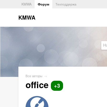
KMWA
Форум
Техподдержа
KMWA
Все авторы
→
office
+3