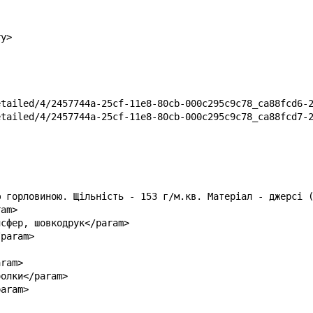
y>

tailed/4/2457744a-25cf-11e8-80cb-000c295c9c78_ca88fcd6-2
tailed/4/2457744a-25cf-11e8-80cb-000c295c9c78_ca88fcd7-2
ю горловиною. Щільність - 153 г/м.кв. Матеріал - джерсі (
am>

сфер, шовкодрук</param>

param>

ram>

олки</param>

aram>
