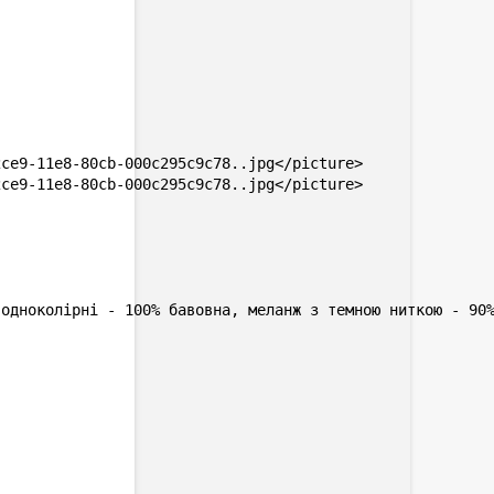
ce9-11e8-80cb-000c295c9c78..jpg</picture>

ce9-11e8-80cb-000c295c9c78..jpg</picture>

одноколірні - 100% бавовна, меланж з темною ниткою - 90%