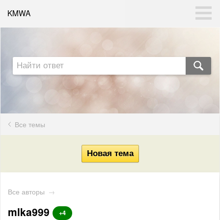
KMWA
Все темы
Все авторы
→
mlka999
+4