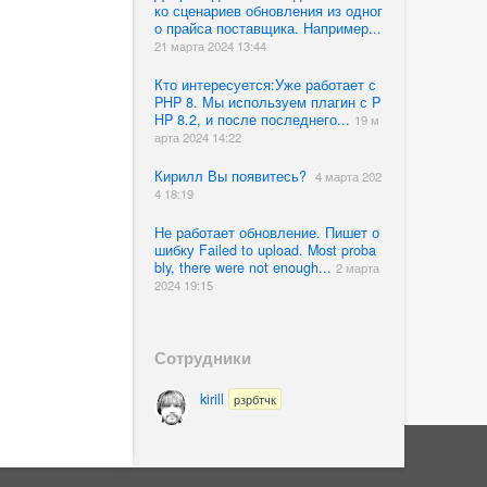
ко сценариев обновления из одног
о прайса поставщика. Например...
21 марта 2024 13:44
Кто интересуется:Уже работает с
PHP 8. Мы используем плагин с P
HP 8.2, и после последнего...
19 м
арта 2024 14:22
Кирилл Вы появитесь?
4 марта 202
4 18:19
Не работает обновление. Пишет о
шибку Failed to upload. Most proba
bly, there were not enough...
2 марта
2024 19:15
Сотрудники
kirill
рзрбтчк