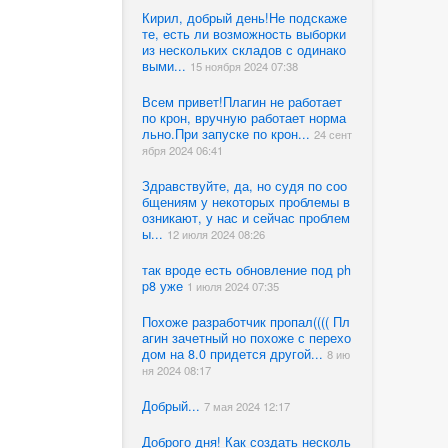
Кирил, добрый день!Не подскаже
те, есть ли возможность выборки
из нескольких складов с одинако
выми...
15 ноября 2024 07:38
Всем привет!Плагин не работает
по крон, вручную работает норма
льно.При запуске по крон...
24 сент
ября 2024 06:41
Здравствуйте, да, но судя по соо
бщениям у некоторых проблемы в
озникают, у нас и сейчас проблем
ы...
12 июля 2024 08:26
так вроде есть обновление под ph
p8 уже
1 июля 2024 07:35
Похоже разработчик пропал(((( Пл
агин зачетный но похоже с перехо
дом на 8.0 придется другой...
8 ию
ня 2024 08:17
Добрый...
7 мая 2024 12:17
Доброго дня! Как создать несколь