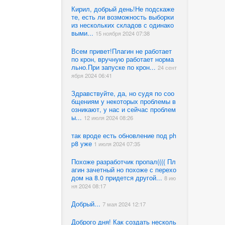
Кирил, добрый день!Не подскаже
те, есть ли возможность выборки
из нескольких складов с одинако
выми...
15 ноября 2024 07:38
Всем привет!Плагин не работает
по крон, вручную работает норма
льно.При запуске по крон...
24 сент
ября 2024 06:41
Здравствуйте, да, но судя по соо
бщениям у некоторых проблемы в
озникают, у нас и сейчас проблем
ы...
12 июля 2024 08:26
так вроде есть обновление под ph
p8 уже
1 июля 2024 07:35
Похоже разработчик пропал(((( Пл
агин зачетный но похоже с перехо
дом на 8.0 придется другой...
8 ию
ня 2024 08:17
Добрый...
7 мая 2024 12:17
Доброго дня! Как создать несколь