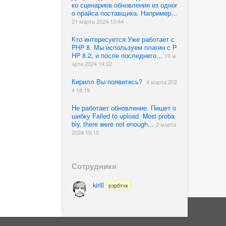
ко сценариев обновления из одног
о прайса поставщика. Например...
21 марта 2024 13:44
Кто интересуется:Уже работает с
PHP 8. Мы используем плагин с P
HP 8.2, и после последнего...
19 м
арта 2024 14:22
Кирилл Вы появитесь?
4 марта 202
4 18:19
Не работает обновление. Пишет о
шибку Failed to upload. Most proba
bly, there were not enough...
2 марта
2024 19:15
Сотрудники
kirill
рзрбтчк